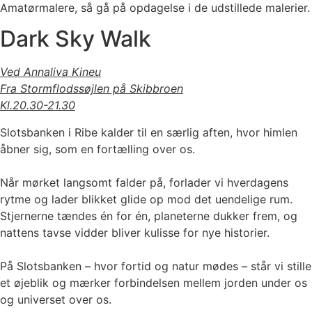
Amatørmalere, så gå på opdagelse i de udstillede malerier.
Dark Sky Walk
Ved Annaliva Kineu
Fra Stormflodssøjlen på Skibbroen
Kl.20.30-21.30
Slotsbanken i Ribe kalder til en særlig aften, hvor himlen
åbner sig, som en fortælling over os.
Når mørket langsomt falder på, forlader vi hverdagens
rytme og lader blikket glide op mod det uendelige rum.
Stjernerne tændes én for én, planeterne dukker frem, og
nattens tavse vidder bliver kulisse for nye historier.
På Slotsbanken – hvor fortid og natur mødes – står vi stille
et øjeblik og mærker forbindelsen mellem jorden under os
og universet over os.