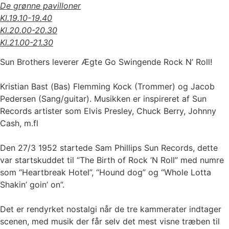
De grønne pavilloner
Kl.19.10-19.40
Kl.20.00-20.30
Kl.21.00-21.30
Sun Brothers leverer Ægte Go Swingende Rock N’ Roll!
Kristian Bast (Bas) Flemming Kock (Trommer) og Jacob
Pedersen (Sang/guitar). Musikken er inspireret af Sun
Records artister som Elvis Presley, Chuck Berry, Johnny
Cash, m.fl
Den 27/3 1952 startede Sam Phillips Sun Records, dette
var startskuddet til “The Birth of Rock ’N Roll” med numre
som “Heartbreak Hotel”, “Hound dog” og “Whole Lotta
Shakin’ goin’ on”.
Det er rendyrket nostalgi når de tre kammerater indtager
scenen, med musik der får selv det mest visne træben til