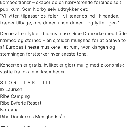
kompositioner – skaber de en nærværende forbindelse til
publikum. Som Norby selv udtrykker det:
“Vi lytter, tilpasser os, føler – vi læner os ind i hinanden,
træder tilbage, overdriver, underdriver – og lytter igen.”
Denne aften fylder duoens musik Ribe Domkirke med både
nærhed og storhed – en sjælden mulighed for at opleve to
af Europas fineste musikere i et rum, hvor klangen og
stemningen forstærker hver eneste tone.
Koncerten er gratis, hvilket er gjort mulig med økonomisk
støtte fra lokale virksomheder.
S T O R T A K T I L:
Ib Laursen
Ribe Camping
Ribe Byferie Resort
Nordana
Ribe Domkirkes Menighedsråd