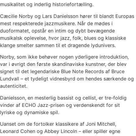
musikalitet og inderlig historiefortælling.
Cæcilie Norby og Lars Danielsson hører til blandt Europas
mest respekterede jazzmusikere. Når de mødes i
duoformatet, opstår en intim og dybt bevægende
musikalsk oplevelse, hvor jazz, folk, blues og klassiske
klange smelter sammen til et dragende lydunivers.
Norby, som ikke behøver nogen yderligere introduktion,
var i øvrigt den første skandinaviske kunstner, der blev
signet til det legendariske Blue Note Records af Bruce
Lundvall – et tydeligt vidnesbyrd om hendes særkende og
autenticitet.
Danielsson, en mesterlig bassist og cellist, er tre-foldig
vinder af ECHO Jazz-prisen og verdenskendt for sit
lyriske og dynamiske spil.
Uanset om de fortolker klassikere af Joni Mitchell,
Leonard Cohen og Abbey Lincoln – eller spiller egne