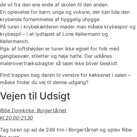
de vil fra den ene ende af skolen til den anden.
En oplevelse for børn, unge og voksne, der kan lide den
krybende fornemmelse af hyggelig uhygge.
På turen i krybekælderen møder man måske krybespor og
krybespil – i et lydtapet af Lone Kellermann og
Kellermench.
Pga. af loftshøjden er turen ikke egnet for folk med
gangbesvær, stiletter og høje hatte. Der udlånes
malerovertræksdragter så tøjet ikke bliver beskidt.
Find trappen bag døren til venstre for køkkenet i salen –
måske finder du vej til denne udgang?
Vejen til Udsigt
Ribe Domkirke, Borgertårnet
Kl.20.00-21.30
Tag turen op ad de 248 trin i Borgertårnet og oplev Ribe
fra oven.