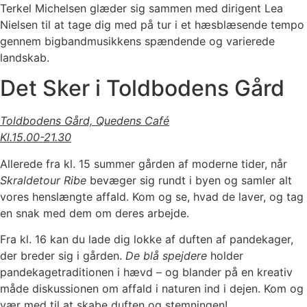
Terkel Michelsen glæder sig sammen med dirigent Lea
Nielsen til at tage dig med på tur i et hæsblæsende tempo
gennem bigbandmusikkens spændende og varierede
landskab.
Det Sker i Toldbodens Gård
Toldbodens Gård, Quedens Café
Kl.15.00-21.30
Allerede fra kl. 15 summer gården af moderne tider, når
Skraldetour Ribe
bevæger sig rundt i byen og samler alt
vores henslængte affald. Kom og se, hvad de laver, og tag
en snak med dem om deres arbejde.
Fra kl. 16 kan du lade dig lokke af duften af pandekager,
der breder sig i gården.
De blå spejdere
holder
pandekagetraditionen i hævd – og blander på en kreativ
måde diskussionen om affald i naturen ind i dejen. Kom og
vær med til at skabe duften og stemningen!