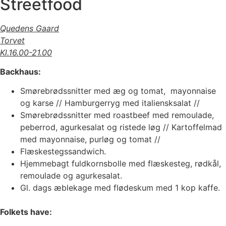
Streetfood
Quedens Gaard
Torvet
Kl.16.00-21.00
Backhaus:
Smørebrødssnitter med æg og tomat, mayonnaise
og karse // Hamburgerryg med italiensksalat //
Smørebrødssnitter med roastbeef med remoulade,
peberrod, agurkesalat og ristede løg // Kartoffelmad
med mayonnaise, purløg og tomat //
Flæskestegssandwich.
Hjemmebagt fuldkornsbolle med flæskesteg, rødkål,
remoulade og agurkesalat.
Gl. dags æblekage med flødeskum med 1 kop kaffe.
Folkets have: