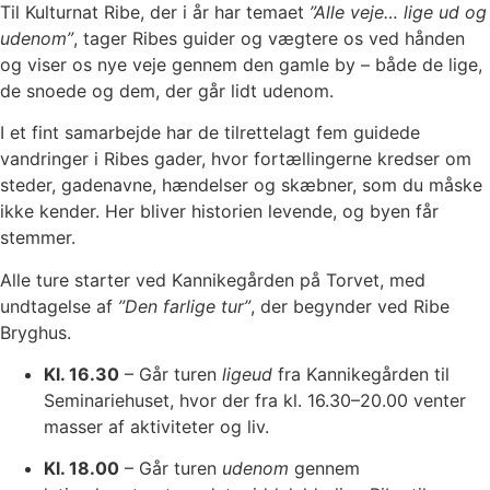
Til Kulturnat Ribe, der i år har temaet
”Alle veje… lige ud og
udenom”
, tager Ribes guider og vægtere os ved hånden
og viser os nye veje gennem den gamle by – både de lige,
de snoede og dem, der går lidt udenom.
I et fint samarbejde har de tilrettelagt fem guidede
vandringer i Ribes gader, hvor fortællingerne kredser om
steder, gadenavne, hændelser og skæbner, som du måske
ikke kender. Her bliver historien levende, og byen får
stemmer.
Alle ture starter ved Kannikegården på Torvet, med
undtagelse af
”Den farlige tur”
, der begynder ved Ribe
Bryghus.
Kl. 16.30
– Går turen
ligeud
fra Kannikegården til
Seminariehuset, hvor der fra kl. 16.30–20.00 venter
masser af aktiviteter og liv.
Kl. 18.00
– Går turen
udenom
gennem