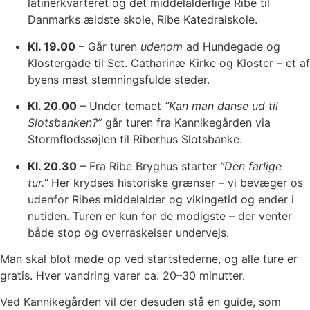
latinerkvarteret og det middelalderlige Ribe til
Danmarks ældste skole, Ribe Katedralskole.
Kl. 19.00
– Går turen
udenom
ad Hundegade og
Klostergade til Sct. Catharinæ Kirke og Kloster – et af
byens mest stemningsfulde steder.
Kl. 20.00
– Under temaet
”Kan man danse ud til
Slotsbanken?”
går turen fra Kannikegården via
Stormflodssøjlen til Riberhus Slotsbanke.
Kl. 20.30
– Fra Ribe Bryghus starter
”Den farlige
tur.”
Her krydses historiske grænser – vi bevæger os
udenfor Ribes middelalder og vikingetid og ender i
nutiden. Turen er kun for de modigste – der venter
både stop og overraskelser undervejs.
Man skal blot møde op ved startstederne, og alle ture er
gratis. Hver vandring varer ca. 20–30 minutter.
Ved Kannikegården vil der desuden stå en guide, som