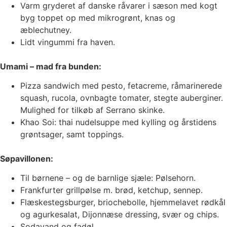
Varm gryderet af danske råvarer i sæson med kogt
byg toppet op med mikrogrønt, knas og
æblechutney.
Lidt vingummi fra haven.
Umami – mad fra bunden:
Pizza sandwich med pesto, fetacreme, råmarinerede
squash, rucola, ovnbagte tomater, stegte auberginer.
Mulighed for tilkøb af Serrano skinke.
Khao Soi: thai nudelsuppe med kylling og årstidens
grøntsager, samt toppings.
Søpavillonen:
Til børnene – og de barnlige sjæle: Pølsehorn.
Frankfurter grillpølse m. brød, ketchup, sennep.
Flæskestegsburger, briochebolle, hjemmelavet rødkål
og agurkesalat, Dijonnæse dressing, svær og chips.
Sodavand og fadøl.