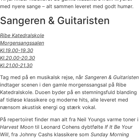
med nyere sange – alt sammen leveret med godt humør.
Sangeren & Guitaristen
Ribe Katedralskole
Morgensangssalen
Kl.19.00-19.30
Kl.20.00-20.30
Kl.21.00-21.30
Tag med på en musikalsk rejse, når
Sangeren & Guitaristen
indtager scenen i den gamle morgenssangsal på Ribe
Katedralskole. Duoen byder på en stemningsfuld blanding
af tidløse klassikere og moderne hits, alle leveret med
nænsom akustisk energi og stærk vokal.
På repertoiret finder man alt fra Neil Youngs varme toner i
Harvest Moon
til Leonard Cohens dybtfølte
If It Be Your
Will
, fra Johnny Cashs klassikere som
Sunday Morning