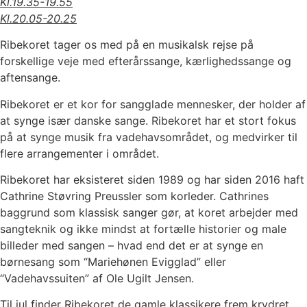
Kl.19.35-19.55
Kl.20.05-20.25
Ribekoret tager os med på en musikalsk rejse på
forskellige veje med efterårssange, kærlighedssange og
aftensange.
Ribekoret er et kor for sangglade mennesker, der holder af
at synge især danske sange. Ribekoret har et stort fokus
på at synge musik fra vadehavsområdet, og medvirker til
flere arrangementer i området.
Ribekoret har eksisteret siden 1989 og har siden 2016 haft
Cathrine Støvring Preussler som korleder. Cathrines
baggrund som klassisk sanger gør, at koret arbejder med
sangteknik og ikke mindst at fortælle historier og male
billeder med sangen – hvad end det er at synge en
børnesang som “Mariehønen Evigglad” eller
“Vadehavssuiten” af Ole Ugilt Jensen.
Til jul finder Ribekoret de gamle klassikere frem krydret