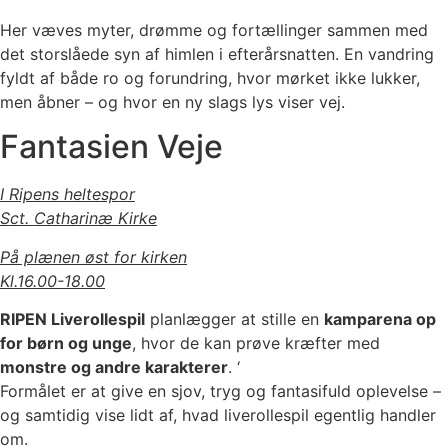
Her væves myter, drømme og fortællinger sammen med
det storslåede syn af himlen i efterårsnatten. En vandring
fyldt af både ro og forundring, hvor mørket ikke lukker,
men åbner – og hvor en ny slags lys viser vej.
Fantasien Veje
I Ripens heltespor
Sct. Catharinæ Kirke
På plænen øst for kirken
Kl.16.00-18.00
RIPEN Liverollespil
planlægger at stille en
kamparena op
for børn og unge
, hvor de kan prøve kræfter med
monstre og andre karakterer
. ‘
Formålet er at give en sjov, tryg og fantasifuld oplevelse –
og samtidig vise lidt af, hvad liverollespil egentlig handler
om.