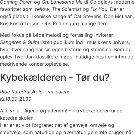
Coming Down
og
Oh, Lonesome Me
til Coldplays moderne
favoritter som
Yellow
,
The Scientist
og
Fix You
. Der er
også plads til ikoniske sange af Cat Stevens, Don McLean,
Kris Kristofferson, Otis Redding og mange flere.
Med fokus på både melodi og fortælling inviterer
Sangeren & Guitaristen
publikum ind i musikkens univers,
hvor hver sang har sin egen historie og stemning. Kom og
oplev, hvordan klassikere møder nutidige hits i en intim og
medrivende koncertoplevelse.
Kybekælderen - Tør du?
Ribe Katedralskole – via salen:
Kl.18.30-21.30
Alle veje …ligeud og udenom! – i krybekælderen under
katedralskolen.
Her er et vidt forgrenet net af genveje, omveje og
smutveje, som naturlige og overnaturlige sjæle bruger, når