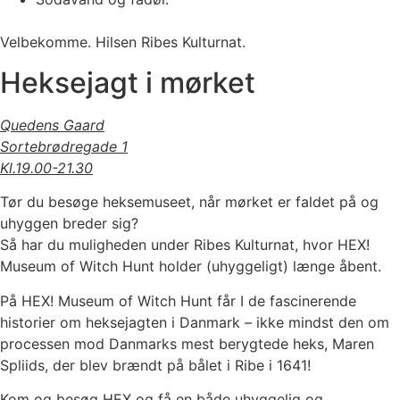
Velbekomme. Hilsen Ribes Kulturnat.
Heksejagt i mørket
Quedens Gaard
Sortebrødregade 1
Kl.19.00-21.30
Tør du besøge heksemuseet, når mørket er faldet på og
uhyggen breder sig?
Så har du muligheden under Ribes Kulturnat, hvor HEX!
Museum of Witch Hunt holder (uhyggeligt) længe åbent.
På HEX! Museum of Witch Hunt får I de fascinerende
historier om heksejagten i Danmark – ikke mindst den om
processen mod Danmarks mest berygtede heks, Maren
Spliids, der blev brændt på bålet i Ribe i 1641!
Kom og besøg HEX og få en både uhyggelig og